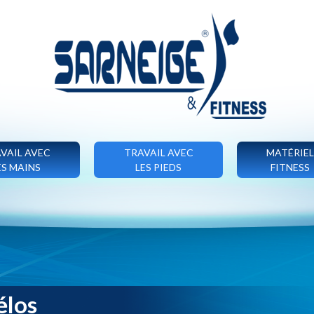
VAIL AVEC
TRAVAIL AVEC
MATÉRIEL
ES MAINS
LES PIEDS
FITNESS
élos