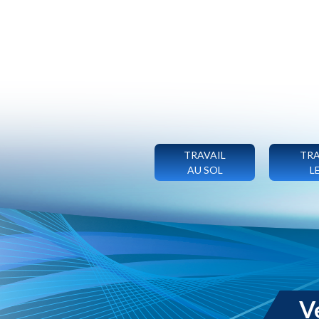
TRAVAIL
TRA
AU SOL
L
V