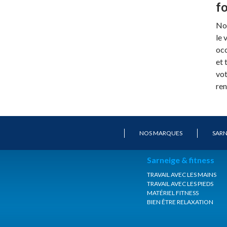
f
Not
le 
occ
et 
vot
ren
NOS MARQUES
SARN
Sarneige & fitness
TRAVAIL AVEC LES MAINS
TRAVAIL AVEC LES PIEDS
MATÉRIEL FITNESS
BIEN ÊTRE RELAXATION