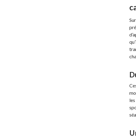
c
Sur
pré
d’a
qu’
tra
cha
Du
Ces
mol
les
spo
séa
U