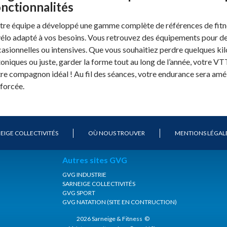
onctionnalités
re équipe a développé une gamme complète de références de fitne
vélo adapté à vos besoins. Vous retrouvez des équipements pour de
asionnelles ou intensives. Que vous souhaitiez perdre quelques kil
toniques ou juste, garder la forme tout au long de l’année, votre 
re compagnon idéal ! Au fil des séances, votre endurance sera amé
forcée.
EIGE COLLECTIVITÉS
OÙ NOUS TROUVER
MENTIONS LÉGAL
Autres sites GVG
GVG INDUSTRIE
SARNEIGE COLLECTIVITÉS
GVG SPORT
GVG NATATION (SITE EN CONTRUCTION)
2026 Sarneige & Fitness ©